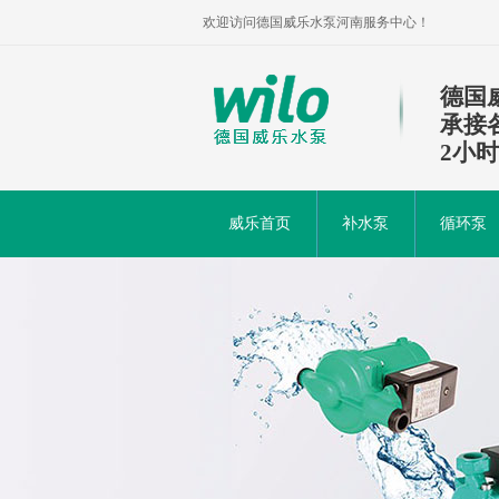
欢迎访问德国威乐水泵河南服务中心！
德国
承接
2小
威乐首页
补水泵
循环泵