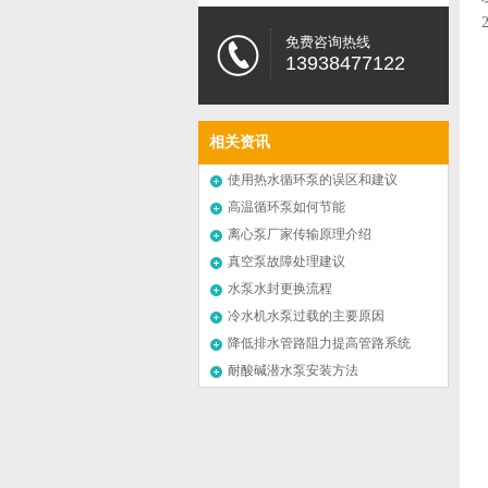
免费咨询热线
13938477122
相关资讯
使用热水循环泵的误区和建议
高温循环泵如何节能
离心泵厂家传输原理介绍
真空泵故障处理建议
水泵水封更换流程
冷水机水泵过载的主要原因
降低排水管路阻力提高管路系统
效率
耐酸碱潜水泵安装方法