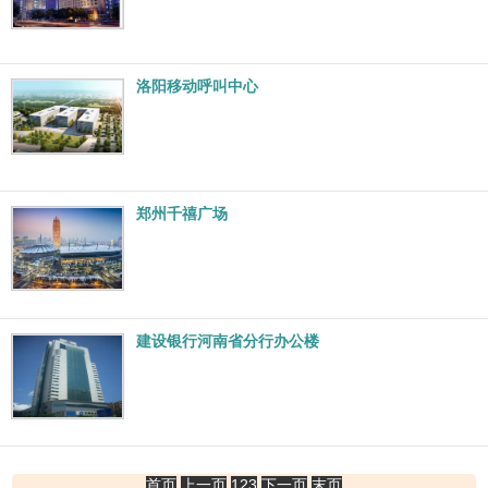
洛阳移动呼叫中心
郑州千禧广场
建设银行河南省分行办公楼
首页
上一页
1
2
3
下一页
末页