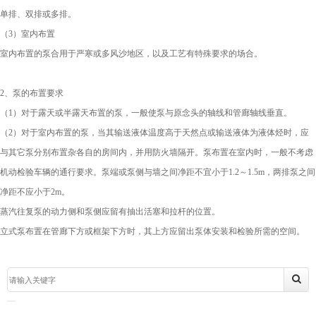
单排、双排或多排。
（3）室内布置
室内布置的泵合用于严寒或多风沙地区，以及工艺有特殊要求的场合。
2、泵的布置要求
（1）对于露天或半露天布置的泵，一般使泵与原念头的轴线和管廊轴线垂直。
（2）对于室内布置的泵，当其输送液体温度高于天然点或输送液体为液体烃时，应
与其它泵分别布置杂各自的房间内，并用防火墙隔开。泵布置在室内时，一般不考虑
机动检验车辆的通行要求。泵端或泵侧与墙之间净距不宜小于1.2～1.5m，两排泵之间
净距不应小于2m。
蒸汽往复泵的动力侧和泵侧应留有抽出活塞和拉杆的位置。
立式泵布置在管廊下方或框架下方时，其上方应留出泵体安装和检验所需的空间。