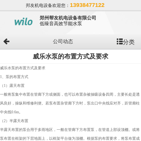
13938477122
邦友机电设备欢迎您：
郑州帮友机电设备有限公司
低噪音高效节能水泵
分类
公司动态
威乐水泵的布置方式及要求
威乐水泵的布置方式及要求
1、泵的布置方式
（1）露天布置
一般将泵集中布置在管廊下方或侧面，也可以布置杂被抽吸设备四周，主要长处是透
风良好，操纵和维修利便。若泵布置杂管廊下方时，泵出口中央线应对齐，距管廊柱
中央线0.6m。
（2）半露天布置
半露天布置的泵合用于多雨地区，一般在管廊下方布置泵，在管道上部设顶棚。或将
泵布置在框架的下层地面上，以框架平台做为顶棚。根据泵的布置要求，将泵布置成