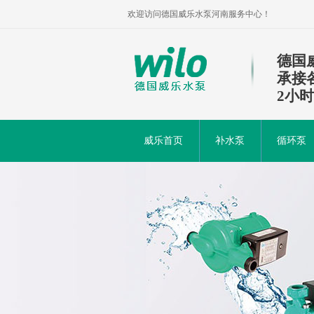
欢迎访问德国威乐水泵河南服务中心！
德国
承接
2小
威乐首页
补水泵
循环泵