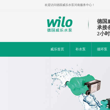
欢迎访问德国威乐水泵河南服务中心！
德国
承接
2小
威乐首页
补水泵
循环泵